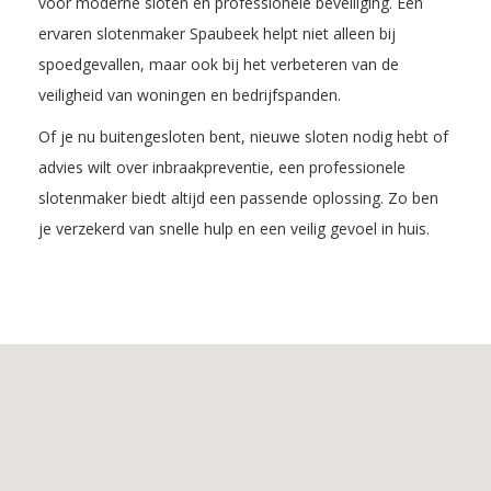
voor moderne sloten en professionele beveiliging. Een
ervaren slotenmaker Spaubeek helpt niet alleen bij
spoedgevallen, maar ook bij het verbeteren van de
veiligheid van woningen en bedrijfspanden.
Of je nu buitengesloten bent, nieuwe sloten nodig hebt of
advies wilt over inbraakpreventie, een professionele
slotenmaker biedt altijd een passende oplossing. Zo ben
je verzekerd van snelle hulp en een veilig gevoel in huis.
Inhoudsopgave
1.
De
voordelen
van