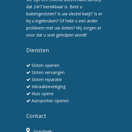
afspraak
dat 24/7 bereikbaar is. Bent u
voor
buitengesloten? Is uw sleutel kwijt? Is er
een
bij u ingebroken? Of hebt u een ander
preventiebezoek
probleem met uw sloten? Wij zorgen er
6.
voor dat u snel geholpen wordt!
Wij
werken
Diensten
snel
en
Sloten openen
professioneel
Sloten vervangen
Sloten reparatie
Inbraakbeveiliging
Kluis opene
Autoportier openen
Contact
Spaubeek