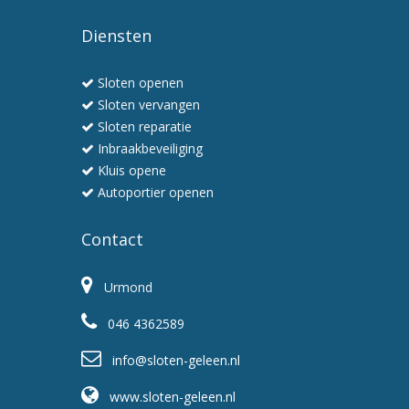
Wij
werken
Diensten
snel
en
Sloten openen
professioneel
Sloten vervangen
Sloten reparatie
Inbraakbeveiliging
Kluis opene
Autoportier openen
Contact
Urmond
046 4362589
info@sloten-geleen.nl
www.sloten-geleen.nl