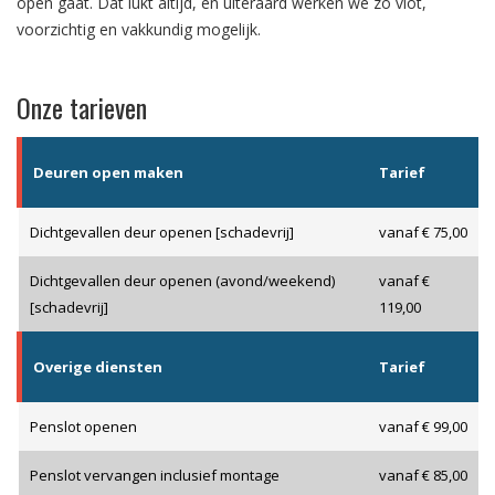
open gaat. Dat lukt altijd, en uiteraard werken we zo vlot,
voorzichtig en vakkundig mogelijk.
Onze tarieven
Deuren open maken
Tarief
Dichtgevallen deur openen [schadevrij]
vanaf € 75,00
Dichtgevallen deur openen (avond/weekend)
vanaf €
[schadevrij]
119,00
Overige diensten
Tarief
Penslot openen
vanaf € 99,00
Penslot vervangen inclusief montage
vanaf € 85,00