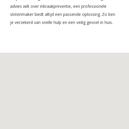
advies wilt over inbraakpreventie, een professionele
slotenmaker biedt altijd een passende oplossing. Zo ben
je verzekerd van snelle hulp en een veilig gevoel in huis.
Inhoudsopgave
1.
De
voordelen
van
Slotenmaker
Urmond
2.
De
Diensten
van