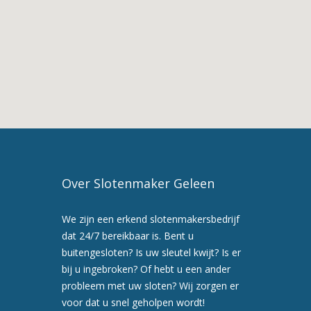
Slotenmaker
Urmond
3.
Slotenmaker
in
Urmond
4.
Slotenmaker
Geleen
5.
Maak
Over Slotenmaker Geleen
nu
een
We zijn een erkend slotenmakersbedrijf
afspraak
dat 24/7 bereikbaar is. Bent u
voor
buitengesloten? Is uw sleutel kwijt? Is er
een
bij u ingebroken? Of hebt u een ander
preventiebezoek
probleem met uw sloten? Wij zorgen er
6.
voor dat u snel geholpen wordt!